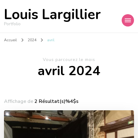
Louis Largillier
Portfolio
Accueil
2024
avril
Vous parcourez le mois
avril 2024
Affichage de
2 Résultat(s)%4$s