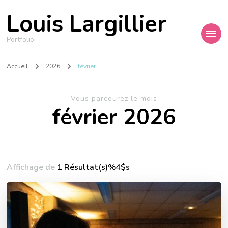
Louis Largillier
Portfolio
Accueil
2026
février
Vous parcourez le mois
février 2026
Affichage de
1 Résultat(s)%4$s