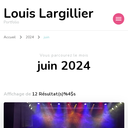
Louis Largillier
Portfolio
Accueil
2024
juin
Vous parcourez le mois
juin 2024
Affichage de
12 Résultat(s)%4$s