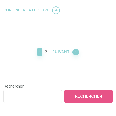
CONTINUER LA LECTURE
Pagination
des
PAGE
PAGE
1
2
SUIVANT
publications
Rechercher
RECHERCHER