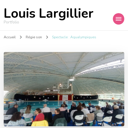
Louis Largillier
Portfolio
Accueil
Régie son
Spectacle : Aqualympiques