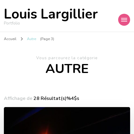
Louis Largillier
Portfolio
Accueil
Autre
(Page 3)
Vous parcourez la catégorie
AUTRE
Affichage de
28 Résultat(s)%4$s