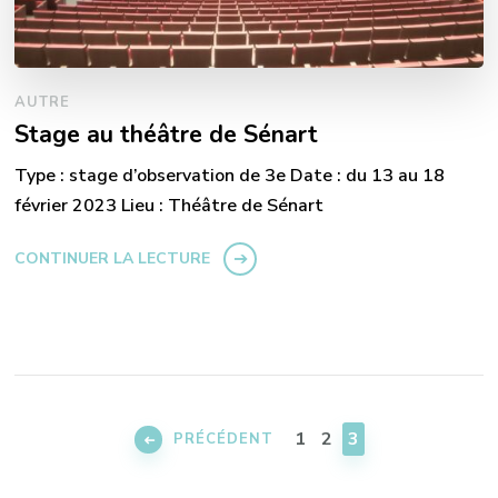
AUTRE
Stage au théâtre de Sénart
Type : stage d’observation de 3e Date : du 13 au 18
février 2023 Lieu : Théâtre de Sénart
CONTINUER LA LECTURE
Pagination
des
PAGE
PAGE
PAGE
1
2
3
PRÉCÉDENT
publications