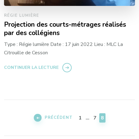
RÉGIE LUMIÈRE
Projection des courts-métrages réalisés
par des collégiens
Type : Régie lumière Date : 17 juin 2022 Lieu : MLC La
Citrouille de Cesson
CONTINUER LA LECTURE
Pagination
des
PAGE
PAGE
PAGE
1
…
7
8
PRÉCÉDENT
publications