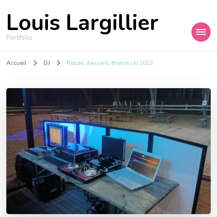
Louis Largillier
Portfolio
Accueil
DJ
Repas dansant, thème ski 2023