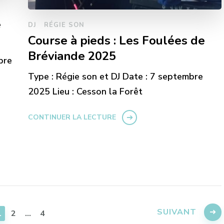
e
DJ
RÉGIE SON
Course à pieds : Les Foulées de
Bréviande 2025
bre
Type : Régie son et DJ Date : 7 septembre
2025 Lieu : Cesson la Forêt
CONTINUER LA LECTURE
SUIVANT
PAGE
PAGE
PAGE
1
2
…
4