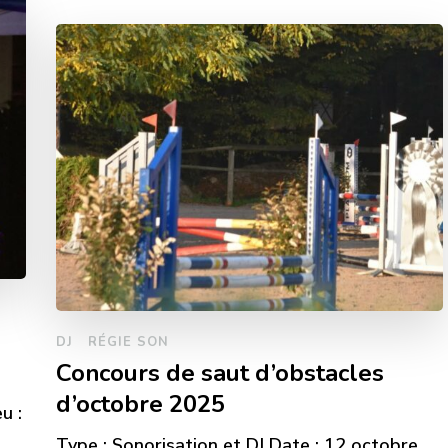
DJ
RÉGIE SON
Concours de saut d’obstacles
d’octobre 2025
u :
s
Type : Sonorisation et DJ Date : 12 octobre