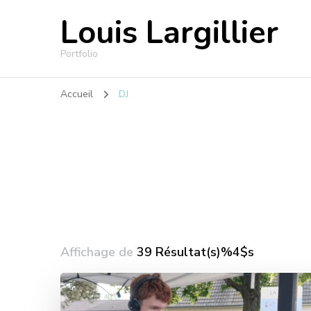
Louis Largillier
Portfolio
Accueil
DJ
Affichage de
39 Résultat(s)%4$s