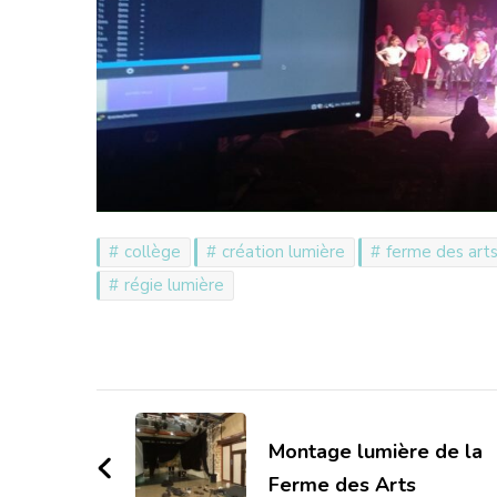
collège
création lumière
ferme des art
régie lumière
Navigation
d'article
Montage lumière de la
Ferme des Arts