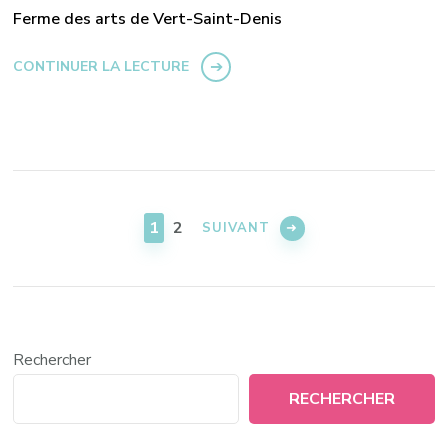
Ferme des arts de Vert-Saint-Denis
CONTINUER LA LECTURE
Pagination
des
PAGE
PAGE
1
2
SUIVANT
publications
Rechercher
RECHERCHER