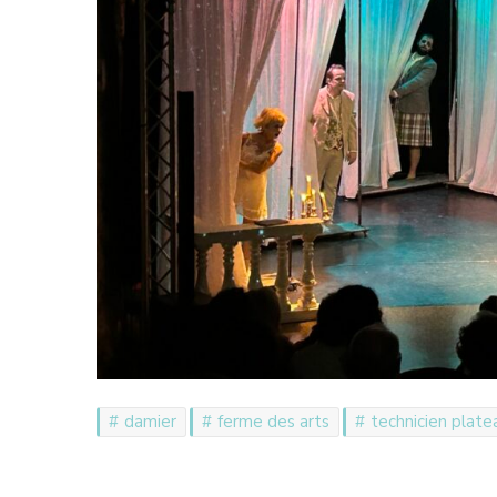
damier
ferme des arts
technicien plate