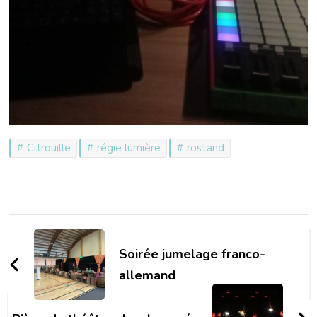
Citrouille
régie lumière
rostand
Navigation
d'article
Soirée jumelage franco-
allemand