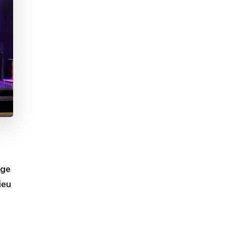
age
ieu