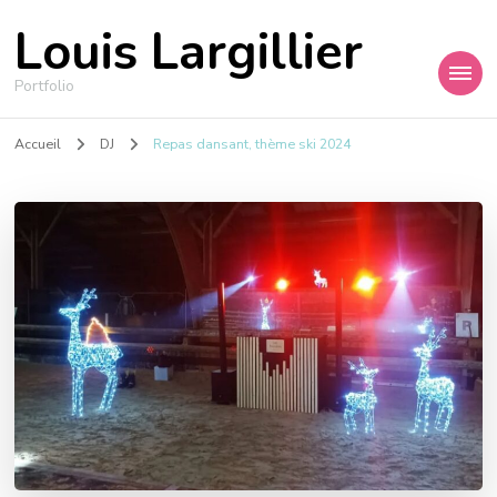
Louis Largillier
Portfolio
Accueil
DJ
Repas dansant, thème ski 2024